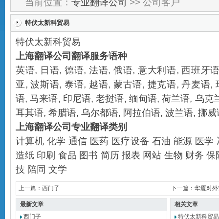
当前位置：
专业翻译公司
>> 公司客户
特伏太新科贸易
特伏太新科贸易
上海翻译公司
翻译服务语种
英语
,
日语
,
德语
,
法语
,
俄语
,
意大利语
,
西班牙
亚
,
波斯语
,
泰语
,
越语
,
蒙古语
,
捷克语
,
丹麦语
,
语
,
马来语
,
印尼语
,
老挝语
,
缅甸语
,
荷兰语
,
乌克
耳其语
,
希腊语
,
乌尔都语
,
阿拉伯语
,
波兰语
,
挪威
上海翻译公司
专业翻译类别
计算机
化学
通信
医药
医疗设备
石油
能源
医学
造纸
印刷
食品
图书
简历
报表
网站
生物
财务
保
技
陪同
文学
上一篇：
西门子
下一篇：
华厦对外
最新文章
相关文章
西门子
特伏太新科贸易