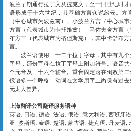
波兰早期通行拉丁文及捷克文，至十四世纪时才
语形成于十六世纪，其基础方言众说纷云。方
（中心城市为波兹南）、小波兰方言（中心城市
方言（代表城市为卡托维兹）、马佐夫舍方言（
布方言（代表城市为格但斯克），其中卡舒布方
言。
波兰语使用三十二个拉丁字母，其中有九个
字母，部份字母在拉丁字母上附加符号。语音共
个元音及三十六个辅音。重音固定落在倒数第二
俄语多一个呼格。动词在文学用字上尚保有过去
无太大差异。
上海翻译公司
翻译服务语种
英语
,
日语
,
德语
,
法语
,
俄语
,
意大利语
,
西班牙
亚
,
波斯语
,
泰语
,
越语
,
蒙古语
,
捷克语
,
丹麦语
,