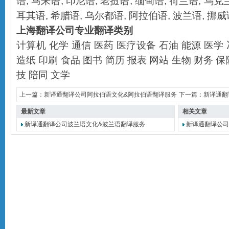
语
,
马来语
,
印尼语
,
老挝语
,
缅甸语
,
荷兰语
,
乌克
耳其语
,
希腊语
,
乌尔都语
,
阿拉伯语
,
波兰语
,
挪威
上海翻译公司
专业翻译类别
计算机
化学
通信
医药
医疗设备
石油
能源
医学
造纸
印刷
食品
图书
简历
报表
网站
生物
财务
保
技
陪同
文学
上一篇：
新译通翻译公司阿拉伯语文化&阿拉伯语翻译服务
下一篇：
新译通翻
最新文章
相关文章
新译通翻译公司波兰语文化&波兰语翻译服务
新译通翻译公司