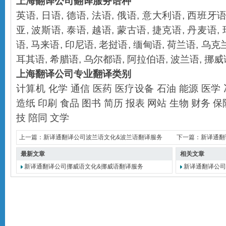
上海翻译公司
翻译服务语种
英语
,
日语
,
德语
,
法语
,
俄语
,
意大利语
,
西班牙
亚
,
波斯语
,
泰语
,
越语
,
蒙古语
,
捷克语
,
丹麦语
,
语
,
马来语
,
印尼语
,
老挝语
,
缅甸语
,
荷兰语
,
乌克
耳其语
,
希腊语
,
乌尔都语
,
阿拉伯语
,
波兰语
,
挪威
上海翻译公司
专业翻译类别
计算机
化学
通信
医药
医疗设备
石油
能源
医学
造纸
印刷
食品
图书
简历
报表
网站
生物
财务
保
技
陪同
文学
上一篇：
新译通翻译公司波兰语文化&波兰语翻译服务
下一篇：
新译通翻
最新文章
相关文章
新译通翻译公司挪威语文化&挪威语翻译服务
新译通翻译公司