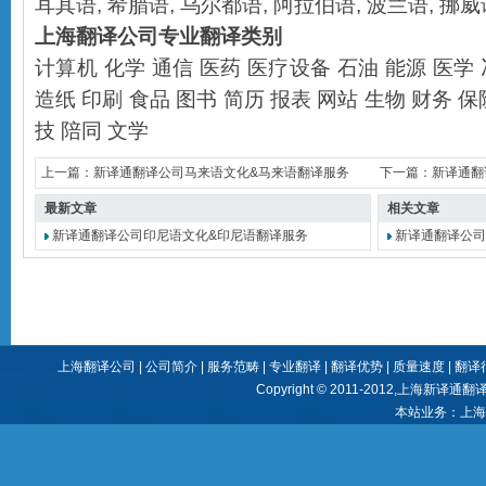
耳其语
,
希腊语
,
乌尔都语
,
阿拉伯语
,
波兰语
,
挪威
上海翻译公司
专业翻译类别
计算机
化学
通信
医药
医疗设备
石油
能源
医学
造纸
印刷
食品
图书
简历
报表
网站
生物
财务
保
技
陪同
文学
上一篇：
新译通翻译公司马来语文化&马来语翻译服务
下一篇：
新译通翻
最新文章
相关文章
新译通翻译公司印尼语文化&印尼语翻译服务
新译通翻译公司
上海翻译公司
|
公司简介
|
服务范畴
|
专业翻译
|
翻译优势
|
质量速度
|
翻译
Copyright © 2011-2012,
上海新译通翻
本站业务：
上海