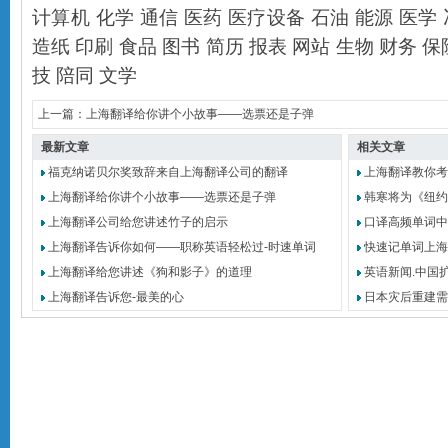
计算机
化学
通信
医药
医疗设备
石油
能源
医学
造纸
印刷
食品
图书
简历
报表
网站
生物
财务
保
技
陪同
文学
上一篇：
上海翻译给你讲个小故事——选票还是子弹
最新文章
相关文章
福克纳诺贝尔奖致辞来自上海翻译公司的翻译
上海翻译教你考
上海翻译给你讲个小故事——选票还是子弹
韩寒将为《纽约
上海翻译公司给您讲述竹子的启示
口译高频单词中
上海翻译告诉你如何——职称英语轻松过-时速单词
快速记单词上海
上海翻译给您讲述《狗和影子》的道理
英语新闻.中国
上海翻译告诉您-最美的心
日本灾后重建需