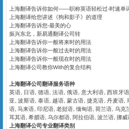
上海翻译告诉你如何——职称英语轻松过-时速单
上海翻译给您讲述《狗和影子》的道理
上海翻译告诉您-最美的心
振兴东北，新易通翻译公司转
上海翻译告诉你一般将来时的用法
上海翻译告诉你一般过去时的用法
上海翻译告诉你一般现在时的用法
上海翻译公司教你With的复合结构
上海翻译公司
翻译服务语种
英语
,
日语
,
德语
,
法语
,
俄语
,
意大利语
,
西班牙
亚
,
波斯语
,
泰语
,
越语
,
蒙古语
,
捷克语
,
丹麦语
,
语
,
马来语
,
印尼语
,
老挝语
,
缅甸语
,
荷兰语
,
乌克
耳其语
,
希腊语
,
乌尔都语
,
阿拉伯语
,
波兰语
,
挪威
上海翻译公司
专业翻译类别